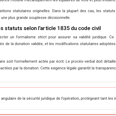
présence modifie mécaniquement les équilibres de vote et peut influenc
tions statutaires originelles. Dans la plupart des cas, les statuts
t une plus grande souplesse décisionnelle.
 statuts selon l’article 1835 du code civil
cter un formalisme strict pour assurer sa validité juridique. Ce d
és de la donation validée, et les modifications statutaires adoptées
re soit formellement actée par écrit. Le procès-verbal doit détaille
ctées par la donation. Cette exigence légale garantit la transparence 
angulaire de la sécurité juridique de l’opération, protégeant tant le