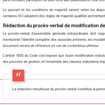
parts sociales, participent de plein droit aux délibérations. Leur 
Le quorum et les conditions de majorité varient selon les disposi
certaines SCI adoptent des règles de majorité qualifiée permettan
Rédaction du procès-verbal de modification des
Le procès-verbal d’assemblée générale extraordinaire doit respe
mentionner l’identité complète des associés présents, les modalit
document servira de référence en cas de contentieux ultérieur.
L’article 1835 du Code civil impose que toute modification statutai
des pouvoirs de gestion, et l’ensemble des clauses statutaires impa
La rédaction minutieuse du procès-verbal constitue la pierre 