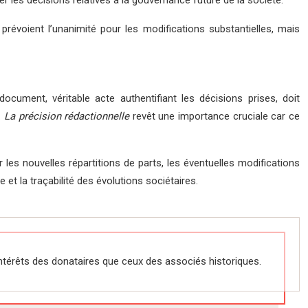
er les décisions relatives à la gouvernance future de la société.
 prévoient l’unanimité pour les modifications substantielles, mais
ocument, véritable acte authentifiant les décisions prises, doit
.
La précision rédactionnelle
revêt une importance cruciale car ce
r les nouvelles répartitions de parts, les éventuelles modifications
et la traçabilité des évolutions sociétaires.
s intérêts des donataires que ceux des associés historiques.