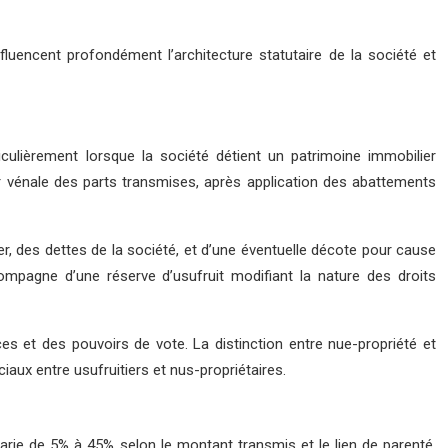
luencent profondément l’architecture statutaire de la société et
ulièrement lorsque la société détient un patrimoine immobilier
r vénale des parts transmises, après application des abattements
ier, des dettes de la société, et d’une éventuelle décote pour cause
ompagne d’une réserve d’usufruit modifiant la nature des droits
es et des pouvoirs de vote. La distinction entre nue-propriété et
iaux entre usufruitiers et nus-propriétaires.
 varie de 5% à 45% selon le montant transmis et le lien de parenté.