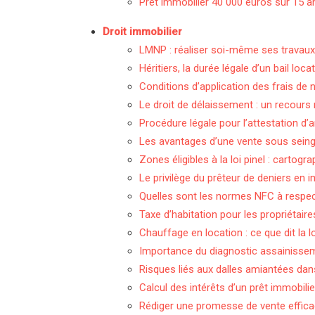
Prêt immobilier 40 000 euros sur 15 an
Droit immobilier
LMNP : réaliser soi-même ses travaux p
Héritiers, la durée légale d’un bail loca
Conditions d’application des frais de n
Le droit de délaissement : un recour
Procédure légale pour l’attestation d’
Les avantages d’une vente sous seing 
Zones éligibles à la loi pinel : cartog
Le privilège du prêteur de deniers en i
Quelles sont les normes NFC à respect
Taxe d’habitation pour les propriétaire
Chauffage en location : ce que dit la lo
Importance du diagnostic assainisseme
Risques liés aux dalles amiantées dans
Calcul des intérêts d’un prêt immobili
Rédiger une promesse de vente efficac