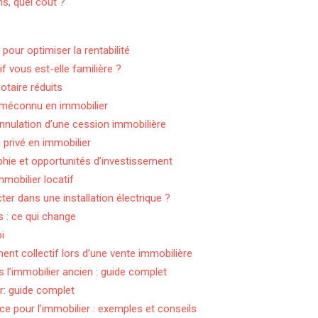
s, quel coût ?
our optimiser la rentabilité
tif vous est-elle familière ?
otaire réduits
s méconnu en immobilier
annulation d’une cession immobilière
privé en immobilier
raphie et opportunités d’investissement
mmobilier locatif
er dans une installation électrique ?
s : ce qui change
i
nt collectif lors d’une vente immobilière
 l’immobilier ancien : guide complet
er: guide complet
e pour l’immobilier : exemples et conseils