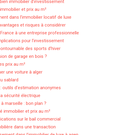
 bien immobilier d’investissement
immobilier et prix au m²
ent dans l’immobilier locatif de luxe
: avantages et risques à considérer
rance à une entreprise professionnelle
mplications pour l’investissement
contournable des sports d’hiver
sion de garage en bois ?
es prix au m²
uer une voiture à alger
du sablard
 : outils d’estimation anonymes
la sécurité électrique
 à marseille : bon plan ?
 immobilier et prix au m²
cations sur le bail commercial
obilière dans une transaction
ssement dans l’immobilier de luxe à agen