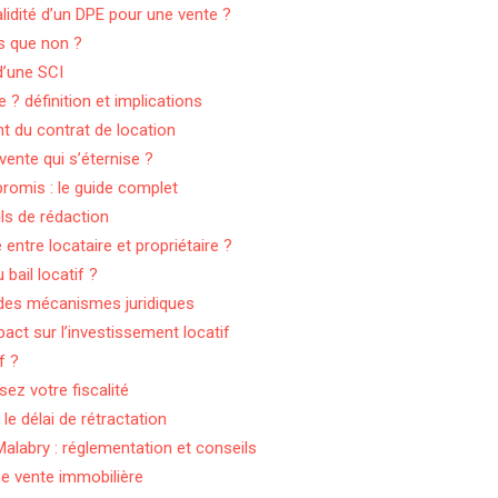
alidité d’un DPE pour une vente ?
rs que non ?
d’une SCI
? définition et implications
nt du contrat de location
ente qui s’éternise ?
promis : le guide complet
ils de rédaction
entre locataire et propriétaire ?
bail locatif ?
 des mécanismes juridiques
act sur l’investissement locatif
f ?
ez votre fiscalité
le délai de rétractation
alabry : réglementation et conseils
une vente immobilière