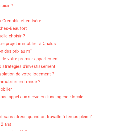
hoisir ?
à Grenoble et en Isère
êches-Beaufort
elle choisir ?
e projet immobilier à Chalus
on des prix au m²
at de votre premier appartement
es stratégies d’investissement
’isolation de votre logement ?
mmobilier en france ?
obilier
 faire appel aux services d’une agence locale
ans stress quand on travaille à temps plein ?
 2 ans