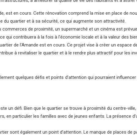
frastructures, à améliorer la qualité de vie des habitants et à attire
nde, est en cours. Cette rénovation comprend la mise en place de nouve
e du quartier et à sa sécurité, ce qui augmente son attractivité.
 commerces de proximité, un supermarché et un cinéma est prévue 
 ce qui contribuera à la fois à l’économie locale et à la valeur des bi
du quartier de l’Amande est en cours. Ce projet vise à créer un espa
ue à revitaliser le quartier et à le rendre plus attractif pour les in
ent quelques défis et points d’attention qui pourraient influencer l’a
 un défi. Bien que le quartier se trouve à proximité du centre-ville,
urs, en particulier les familles avec de jeunes enfants. La présence d
tier sont également un point d’attention. Le manque de places de par