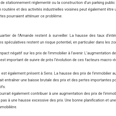
 de stationnement réglementé ou la construction d’un parking public p
outière et des activités industrielles voisines peut également être 
tes pourraient atténuer ce problème.
tier de l’Amande restent à surveiller. La hausse des taux d’intérêt
ulles spéculatives restent un risque potentiel, en particulier dans les
impact négatif sur les prix de l’immobilier à l’avenir. L’augmentation d
 Il est important de suivre de près l’évolution de ces facteurs macr
es est également présent à Sens. La hausse des prix de l’immobilier 
rait entraîner une baisse brutale des prix et des pertes importantes po
ifs.
rrait également contribuer à une augmentation des prix de l’immobil
nt pas à une hausse excessive des prix. Une bonne planification et u
mmobilière.