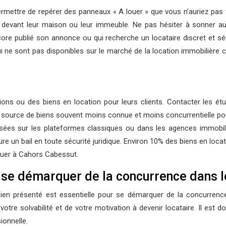
rmettre de repérer des panneaux « A louer » que vous n’auriez pas vu
u devant leur maison ou leur immeuble. Ne pas hésiter à sonner a
core publié son annonce ou qui recherche un locataire discret et s
i ne sont pas disponibles sur le marché de la location immobilière
ns ou des biens en location pour leurs clients. Contacter les étud
à une source de biens souvent moins connue et moins concurrentielle p
sées sur les plateformes classiques ou dans les agences immobil
re un bail en toute sécurité juridique. Environ 10% des biens en loc
ouer à Cahors Cabessut.
 se démarquer de la concurrence dans l
t bien présenté est essentielle pour se démarquer de la concurre
otre solvabilité et de votre motivation à devenir locataire. Il est
ionnelle.