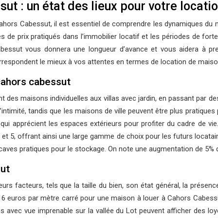
t : un état des lieux pour votre locati
hors Cabessut, il est essentiel de comprendre les dynamiques du mar
es de prix pratiqués dans l’immobilier locatif et les périodes de fo
essut vous donnera une longueur d’avance et vous aidera à prend
 correspondent le mieux à vos attentes en termes de location de maiso
 cahors cabessut
ant des maisons individuelles aux villas avec jardin, en passant par
’intimité, tandis que les maisons de ville peuvent être plus pratiqu
s qui apprécient les espaces extérieurs pour profiter du cadre de 
t 5, offrant ainsi une large gamme de choix pour les futurs locatai
aves pratiques pour le stockage. On note une augmentation de 5% de
sut
s facteurs, tels que la taille du bien, son état général, la présence
9 et 16 euros par mètre carré pour une maison à louer à Cahors Cabe
vec vue imprenable sur la vallée du Lot peuvent afficher des loyer