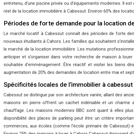
entretenu, d’une piscine privée ou d’équipements modernes. Il est 
réel de la location immobilière à Cabessut. Environ 60% des location
Périodes de forte demande pour la location d
Le marché locatif à Cabessut connaît des périodes de forte dema
nouveaux étudiants à Cahors. Les familles qui souhaitent s’installe
le marché de la location immobilière. Les mutations professionn
anticiper et s’organiser dans votre recherche de maison à loue
souhaitée d’emménagement. Être réactif et visiter les biens dè
augmentation de 20% des demandes de location entre mai et sep
Spécificités locales de l’immobilier à cabessut
Cabessut se distingue par son architecture variée, allant des 
maisons en pierre offrent un cachet indéniable et un charme au
chauffage. Les maisons modernes BBC sont quant à elles plus é
disponibilité des places de parking peut être un critère importa
commerces, aux écoles (comme l’école primaire de Cabessut) et
Environ 75% des maisons à louer à Cahors Cabessut disposent d’un g