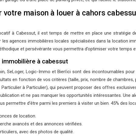
r votre maison à louer à cahors cabessu
tif à Cabessut, il est temps de mettre en place une stratégie de
r les agences immobilières locales spécialisées dans la location im
hodique et persévérante vous permettra d’optimiser votre temps et
n immobilière à cabessut
oin, SeLoger, Logic-Immo et Bien’ici sont des incontournables pou
sultats en fonction de vos critères (taille, prix, nombre de chambres,
 Particulier à Particulier), qui peuvent proposer des offres exclusiv
ublication et ne pas manquer les opportunités intéressantes. Une al
s permettre d’être parmi les premiers à visiter un bien. 45% des loc
onces de location.
cherche avancés et des annonces vérifiées.
iculiers, avec des photos de qualité.