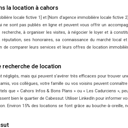
s la location à cahors
lière locale fictive 1] et [Nom d’agence immobilière locale fictive 
i ne sont pas publiés en ligne et peuvent vous offrir un accompa
e recherche, à organiser les visites, à négocier le loyer et à cons
 réputation, ses honoraires, sa connaissance du marché local et 
fin de comparer leurs services et leurs offres de location immobil
e recherche de location
nt négligés, mais qui peuvent s’avérer très efficaces pour trouver 
is, vos collègues, votre famille ou vos voisins peuvent connaître de
 tels que « Cahors Infos & Bons Plans » ou « Les Cadurciens », pe
sent bien le quartier de Cabessut. Utiliser LinkedIn pour informer 
on. Environ 15% des locations se font grâce au bouche-à-oreille, 
ssut