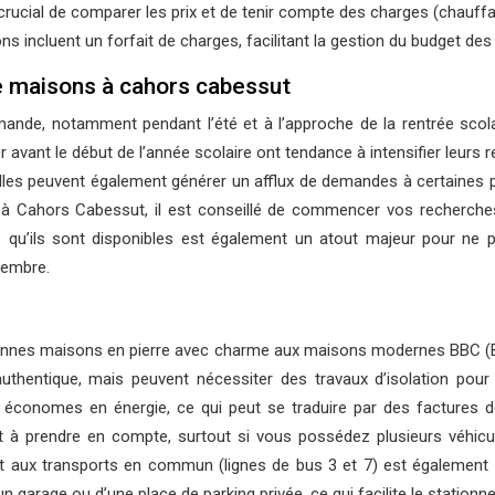
crucial de comparer les prix et de tenir compte des charges (chauffag
s incluent un forfait de charges, facilitant la gestion du budget des 
e maisons à cahors cabessut
nde, notamment pendant l’été et à l’approche de la rentrée scola
r avant le début de l’année scolaire ont tendance à intensifier leurs 
elles peuvent également générer un afflux de demandes à certaines 
r à Cahors Cabessut, il est conseillé de commencer vos recherches
s qu’ils sont disponibles est également un atout majeur pour ne 
tembre.
anciennes maisons en pierre avec charme aux maisons modernes BBC 
thentique, mais peuvent nécessiter des travaux d’isolation pour
conomes en énergie, ce qui peut se traduire par des factures d
nt à prendre en compte, surtout si vous possédez plusieurs véhicu
 aux transports en commun (lignes de bus 3 et 7) est également 
arage ou d’une place de parking privée, ce qui facilite le stationne