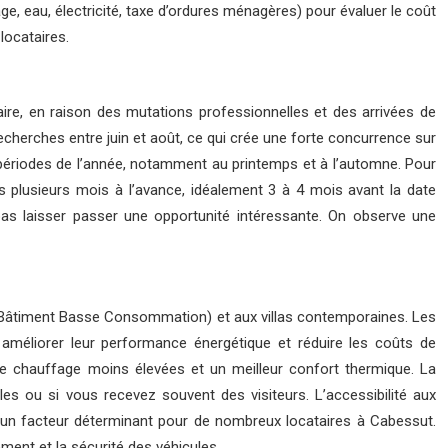
e, eau, électricité, taxe d’ordures ménagères) pour évaluer le coût
locataires.
ire, en raison des mutations professionnelles et des arrivées de
recherches entre juin et août, ce qui crée une forte concurrence sur
périodes de l’année, notamment au printemps et à l’automne. Pour
 plusieurs mois à l’avance, idéalement 3 à 4 mois avant la date
pas laisser passer une opportunité intéressante. On observe une
(Bâtiment Basse Consommation) et aux villas contemporaines. Les
 améliorer leur performance énergétique et réduire les coûts de
e chauffage moins élevées et un meilleur confort thermique. La
les ou si vous recevez souvent des visiteurs. L’accessibilité aux
un facteur déterminant pour de nombreux locataires à Cabessut.
ment et la sécurité des véhicules.