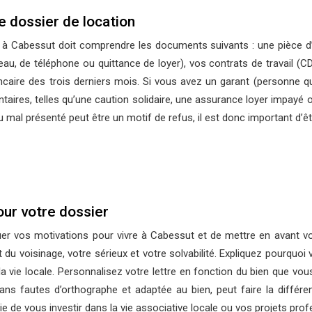
e dossier de location
à Cabessut doit comprendre les documents suivants : une pièce d’ide
 d’eau, de téléphone ou quittance de loyer), vos contrats de travail (C
caire des trois derniers mois. Si vous avez un garant (personne q
es, telles qu’une caution solidaire, une assurance loyer impayé o
 mal présenté peut être un motif de refus, il est donc important d’êtr
our votre dossier
quer vos motivations pour vivre à Cabessut et de mettre en avant vo
du voisinage, votre sérieux et votre solvabilité. Expliquez pourquoi 
ie locale. Personnalisez votre lettre en fonction du bien que vous
 sans fautes d’orthographe et adaptée au bien, peut faire la diff
ie de vous investir dans la vie associative locale ou vos projets pro